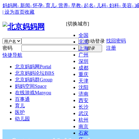
妈妈网
- 新闻
- 怀孕
- 育儿
- 营养
- 早教
- 起名
- 儿科
- 妇科
- 美容
- 
| 设为首页
收藏
[切换城市]
全国
找回密码
自动登录
北京
密码
注册
上海
登录
广州
快捷导航
深圳
北京妈妈网
Portal
成都
北京妈妈论坛
BBS
重庆
北京妈妈群
Group
天津
妈妈空间
Space
沈阳
在线游戏
Manyou
济南
百事通
西安
育儿
长沙
医护
武汉
幼儿园
杭州
南京
石家