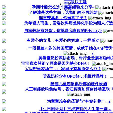
版块主题
宁波
孕期叶酸怎么选？亲身经验来分享~
更多
了解清楚这些方面，选择叶酸不再纠结
谣言辣莫多，你当真了没？
为年轻人而生，爱洛饮料用差异化手段为潮人打造
自家牧场有好货，这就是我喜欢的Friso style
有爱心的女儿，有爱心的奶农，一样感动
一段相差20岁的跨国恋情，成就了她在47岁晋
...
2
美赞臣奶粉深耕市场，对行业发展有独特
宝宝喜欢哭闹？原来是因为缺少DHA！
宝贝想当农场主，可家里没有草原怎么办？
听说奶粉含有OPO好，求推荐品牌！
...
酷游儿童游泳俱乐部的硬件设施
人工智能吹响集结号，香江智惠加领创移动互联+
为宝宝准备的圣诞节“神秘礼物”
...
2
【生日剧计划】三岁萝莉的人生第一剧…