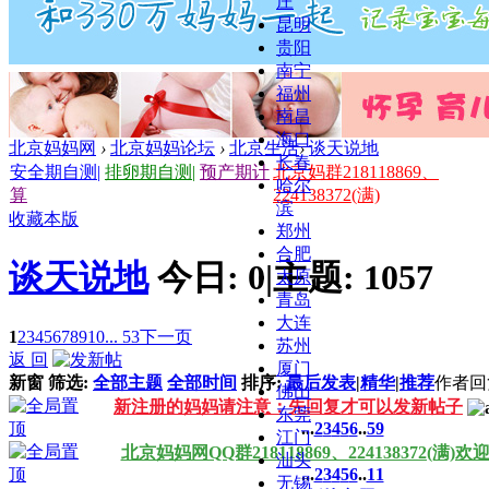
庄
昆明
贵阳
南宁
福州
南昌
海口
北京妈妈网
›
北京妈妈论坛
›
北京生活
›
谈天说地
长春
安全期自测
|
排卵期自测
|
预产期计
北京妈群218118869、
哈尔
算
224138372(满)
滨
收藏本版
郑州
合肥
谈天说地
今日:
0
|
主题:
1057
太原
青岛
大连
1
2
3
4
5
6
7
8
9
10
... 53
下一页
苏州
返 回
厦门
新窗
筛选:
全部主题
全部时间
排序:
最后发表
|
精华
|
推荐
作者
回
佛山
新注册的妈妈请注意：先回复才可以发新帖子
东莞
...
2
3
4
5
6
..
59
江门
北京妈妈网QQ群218118869、224138372(满)
汕头
...
2
3
4
5
6
..
11
无锡