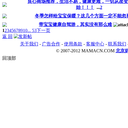
良心商场推荐，生活不易，健康更难，一切从改变
始！！！
...
2
冬季怎样给宝宝保暖？这几个方面一定不能忽
带宝宝健康自驾游，其实没有那么难
1
2
3
4
5
6
7
8
9
10
... 53
下一页
返 回
关于我们
-
广告合作
-
使用条款
-
客服中心
-
联系我们
© 2007-2012 MAMACN.COM
北京
回顶部