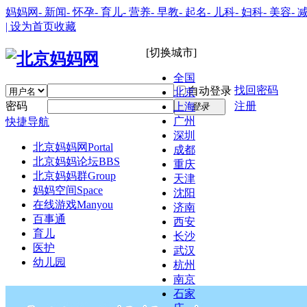
妈妈网
- 新闻
- 怀孕
- 育儿
- 营养
- 早教
- 起名
- 儿科
- 妇科
- 美容
- 
| 设为首页
收藏
[切换城市]
全国
找回密码
自动登录
北京
密码
注册
上海
登录
广州
快捷导航
深圳
北京妈妈网
Portal
成都
北京妈妈论坛
BBS
重庆
北京妈妈群
Group
天津
妈妈空间
Space
沈阳
在线游戏
Manyou
济南
百事通
西安
育儿
长沙
医护
武汉
幼儿园
杭州
南京
石家