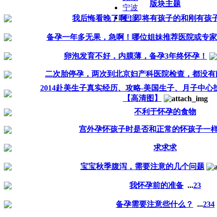
版块主题
宁波
更多
我后悔看晚了啊！即将有孩子的和刚有孩
备孕一年多无果，急啊！哪位姐妹推荐医院或专家
卵泡发育不好，内膜薄，备孕3年终怀孕！
二次胎停孕，两次到北京妇产科医院检查，都没有
2014赴美生子真实经历、攻略-美国生子、月子中
【高清图】
不利于怀孕的食物
宫外孕怀孩子时是否和正常的怀孩子一
求求求
宝宝秋季腹泻，需要注意的几个问题
我怀孕前的准备
...
2
3
备孕需要注意些什么？
...
2
3
4