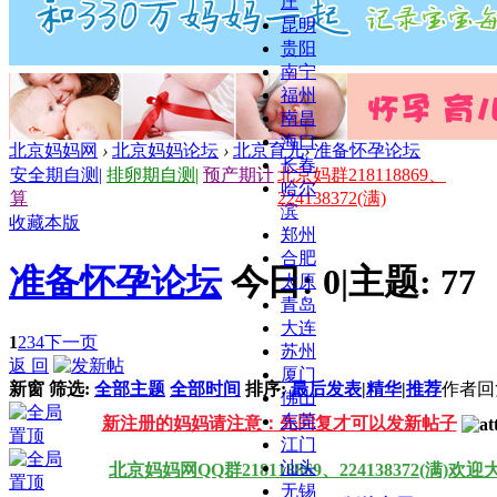
庄
昆明
贵阳
南宁
福州
南昌
海口
北京妈妈网
›
北京妈妈论坛
›
北京育儿
›
准备怀孕论坛
长春
安全期自测
|
排卵期自测
|
预产期计
北京妈群218118869、
哈尔
算
224138372(满)
滨
收藏本版
郑州
合肥
准备怀孕论坛
今日:
0
|
主题:
77
太原
青岛
大连
1
2
3
4
下一页
苏州
返 回
厦门
新窗
筛选:
全部主题
全部时间
排序:
最后发表
|
精华
|
推荐
作者
回
佛山
东莞
新注册的妈妈请注意：先回复才可以发新帖子
江门
汕头
北京妈妈网QQ群218118869、224138372(满)欢
无锡