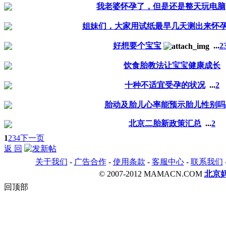
我老婆怀孕了，但是还是整天玩电脑
姐妹们，大家用试纸最早几天测出来怀
好想要个宝宝
...
2
饮食胎教法让宝宝健康成长
十种不适宜受孕的状况
...
2
胎动及胎儿心率能预示胎儿性别吗
北京二胎新政策汇总
...
2
1
2
3
4
下一页
返 回
关于我们
-
广告合作
-
使用条款
-
客服中心
-
联系我们
© 2007-2012 MAMACN.COM
北京
回顶部