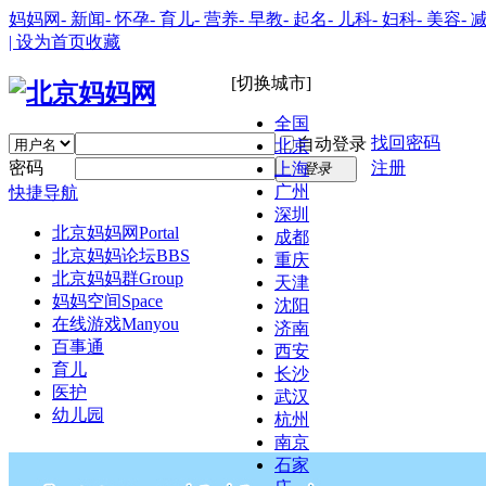
妈妈网
- 新闻
- 怀孕
- 育儿
- 营养
- 早教
- 起名
- 儿科
- 妇科
- 美容
- 
| 设为首页
收藏
[切换城市]
全国
找回密码
自动登录
北京
密码
注册
上海
登录
广州
快捷导航
深圳
北京妈妈网
Portal
成都
北京妈妈论坛
BBS
重庆
北京妈妈群
Group
天津
妈妈空间
Space
沈阳
在线游戏
Manyou
济南
百事通
西安
育儿
长沙
医护
武汉
幼儿园
杭州
南京
石家