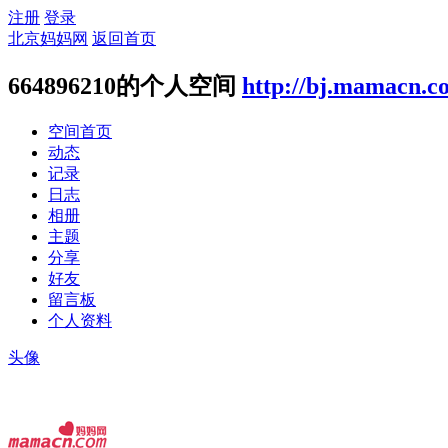
注册
登录
北京妈妈网
返回首页
664896210的个人空间
http://bj.mamacn.c
空间首页
动态
记录
日志
相册
主题
分享
好友
留言板
个人资料
头像