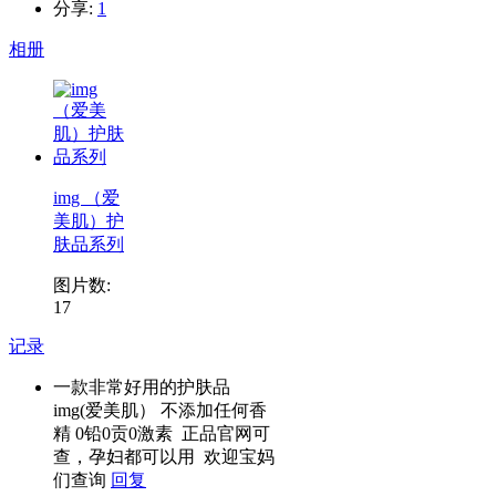
分享:
1
相册
img （爱
美肌）护
肤品系列
图片数:
17
记录
一款非常好用的护肤品
img(爱美肌） 不添加任何香
精 0铅0贡0激素 正品官网可
查，孕妇都可以用 欢迎宝妈
们查询
回复