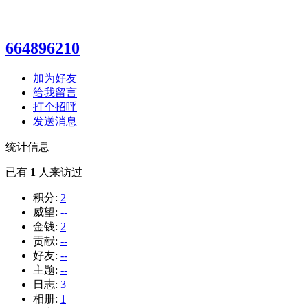
664896210
加为好友
给我留言
打个招呼
发送消息
统计信息
已有
1
人来访过
积分:
2
威望:
--
金钱:
2
贡献:
--
好友:
--
主题:
--
日志:
3
相册:
1