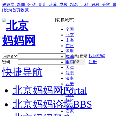
妈妈网
- 新闻
- 怀孕
- 育儿
- 营养
- 早教
- 起名
- 儿科
- 妇科
- 美容
- 
| 设为首页
收藏
[切换城市]
全国
北京
上海
广州
深圳
找回密码
自动登录
成都
密码
注册
重庆
登录
天津
快捷导航
沈阳
济南
西安
北京妈妈网
Portal
长沙
武汉
杭州
北京妈妈论坛
BBS
南京
石家