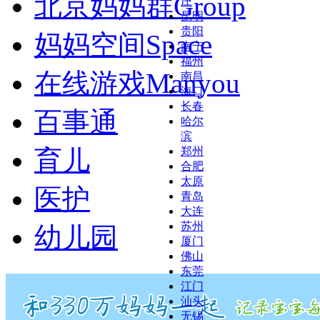
北京妈妈群
Group
庄
昆明
贵阳
妈妈空间
Space
南宁
福州
在线游戏
Manyou
南昌
海口
长春
百事通
哈尔
滨
育儿
郑州
合肥
太原
医护
青岛
大连
苏州
幼儿园
厦门
佛山
东莞
江门
汕头
无锡