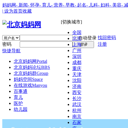
妈妈网
- 新闻
- 怀孕
- 育儿
- 营养
- 早教
- 起名
- 儿科
- 妇科
- 美容
- 
| 设为首页
收藏
[切换城市]
全国
找回密码
自动登录
北京
密码
注册
上海
登录
广州
快捷导航
深圳
北京妈妈网
Portal
成都
北京妈妈论坛
BBS
重庆
北京妈妈群
Group
天津
妈妈空间
Space
沈阳
在线游戏
Manyou
济南
百事通
西安
育儿
长沙
医护
武汉
幼儿园
杭州
南京
石家