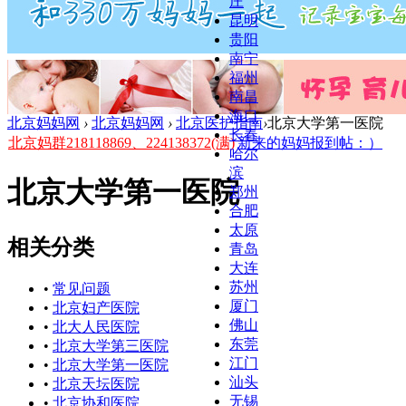
庄
昆明
贵阳
南宁
福州
南昌
海口
北京妈妈网
›
北京妈妈网
›
北京医护指南
›
北京大学第一医院
长春
北京妈群218118869、224138372(满)
新来的妈妈报到帖：）
哈尔
滨
北京大学第一医院
郑州
合肥
太原
相关分类
青岛
大连
苏州
•
常见问题
厦门
•
北京妇产医院
佛山
•
北大人民医院
东莞
•
北京大学第三医院
江门
•
北京大学第一医院
汕头
•
北京天坛医院
无锡
•
北京协和医院