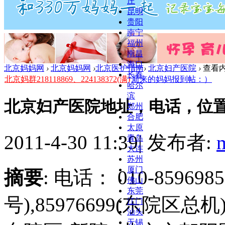
庄
昆明
贵阳
南宁
福州
南昌
海口
北京妈妈网
›
北京妈妈网
›
北京医护指南
›
北京妇产医院
›
查看
长春
北京妈群218118869、224138372(满)
新来的妈妈报到帖：）
哈尔
滨
北京妇产医院地址，电话，位
郑州
合肥
太原
2011-4-30 11:39
|
发布者:
青岛
大连
苏州
厦门
摘要
: 电话： 010-85969
佛山
东莞
号),85976699(东院区总机
江门
汕头
无锡