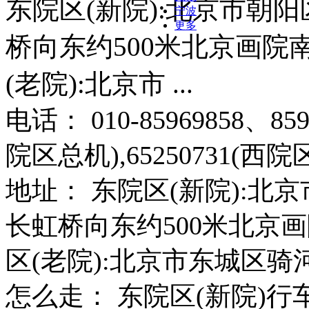
东院区(新院):北京市朝阳
宁波
更多
桥向东约500米北京画院
(老院):北京市 ...
电话： 010-85969858、85
院区总机),65250731(西院
地址： 东院区(新院):北
长虹桥向东约500米北京
区(老院):北京市东城区骑
怎么走： 东院区(新院)行