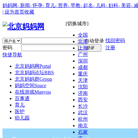
妈妈网
- 新闻
- 怀孕
- 育儿
- 营养
- 早教
- 起名
- 儿科
- 妇科
- 美容
- 
| 设为首页
收藏
[切换城市]
全国
找回密码
自动登录
北京
密码
注册
上海
登录
广州
快捷导航
深圳
北京妈妈网
Portal
成都
北京妈妈论坛
BBS
重庆
北京妈妈群
Group
天津
妈妈空间
Space
沈阳
在线游戏
Manyou
济南
百事通
西安
育儿
长沙
医护
武汉
幼儿园
杭州
南京
石家