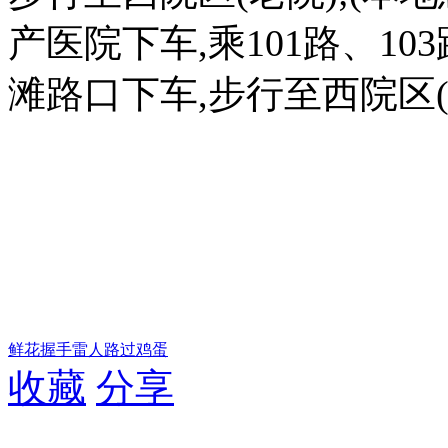
产医院下车,乘101路、103
滩路口下车,步行至西院区(
鲜花
握手
雷人
路过
鸡蛋
收藏
分享