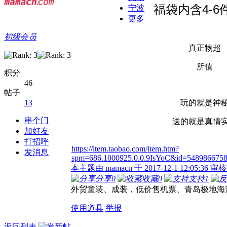
福袋内含4-6
宁波
更多
初级会员
真正物超
所值
积分
46
帖子
13
玩的就是神
串个门
送的就是真情
加好友
打招呼
https://item.taobao.com/item.htm?
发消息
spm=686.1000925.0.0.9IsYoC&id=548986675
本主题由 mamacn 于 2017-12-1 12:05:36 
分享
0
收藏
0
支持
1
外贸童装、成装，低价售机票、青岛极地海洋世界门票http
使用道具
举报
返回列表