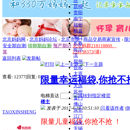
庄
昆明
贵阳
南宁
福州
南昌
海口
北京妈妈网
›
北京妈妈论坛
›
北京市场
›
商品交易商家宣传
›
限
长春
安全期自测
|
排卵期自测
|
预产期计
北京妈群218118869、
哈尔
算
224138372(满)
滨
返回列表
郑州
合肥
太原
查看:
12377
|
回复:
0
限量幸运福袋,你抢不
青岛
大连
苏州
电梯直达
厦门
楼主
佛山
发表于 2017-4-18 10:51:10
|
只看该作者
|
东莞
TAOXINSHENG
江门
限量儿童福袋,你抢不抢 ！
汕头
无锡