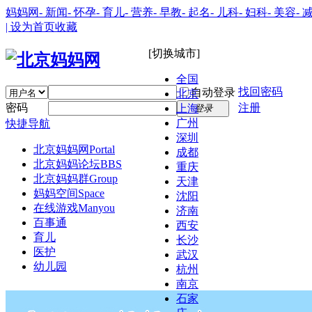
妈妈网
- 新闻
- 怀孕
- 育儿
- 营养
- 早教
- 起名
- 儿科
- 妇科
- 美容
- 
| 设为首页
收藏
[切换城市]
全国
找回密码
自动登录
北京
密码
注册
上海
登录
广州
快捷导航
深圳
北京妈妈网
Portal
成都
北京妈妈论坛
BBS
重庆
北京妈妈群
Group
天津
妈妈空间
Space
沈阳
在线游戏
Manyou
济南
百事通
西安
育儿
长沙
医护
武汉
幼儿园
杭州
南京
石家