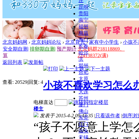
庄
昆明
贵阳
南宁
福州
南昌
海口
北京妈妈网
›
北京妈妈论坛
›
北京育儿
›
家有中小学生
›
小孩不
长春
安全期自测
|
排卵期自测
|
预产期计
北京妈群218118869、
哈尔
算
224138372(满)
滨
返回列表
郑州
合肥
太原
查看:
20529
|
回复:
4
小孩不喜欢学习怎么
青岛
大连
苏州
电梯直达
厦门
楼主
佛山
发表于 2015-4-2 09:43:35
|
只看该作者
|
倒序浏
东莞
“孩子不愿意上学怎
江门
汕头
无锡