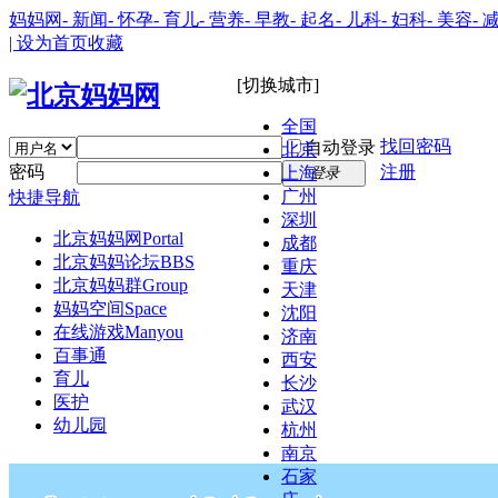
妈妈网
- 新闻
- 怀孕
- 育儿
- 营养
- 早教
- 起名
- 儿科
- 妇科
- 美容
- 
| 设为首页
收藏
[切换城市]
全国
找回密码
自动登录
北京
密码
注册
上海
登录
广州
快捷导航
深圳
北京妈妈网
Portal
成都
北京妈妈论坛
BBS
重庆
北京妈妈群
Group
天津
妈妈空间
Space
沈阳
在线游戏
Manyou
济南
百事通
西安
育儿
长沙
医护
武汉
幼儿园
杭州
南京
石家