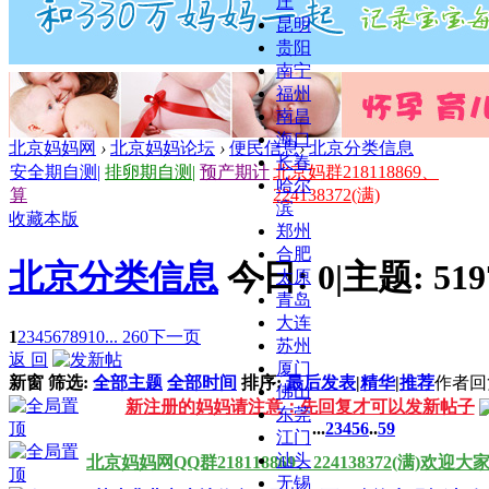
庄
昆明
贵阳
南宁
福州
南昌
海口
北京妈妈网
›
北京妈妈论坛
›
便民信息
›
北京分类信息
长春
安全期自测
|
排卵期自测
|
预产期计
北京妈群218118869、
哈尔
算
224138372(满)
滨
收藏本版
郑州
合肥
北京分类信息
今日:
0
|
主题:
519
太原
青岛
大连
1
2
3
4
5
6
7
8
9
10
... 260
下一页
苏州
返 回
厦门
新窗
筛选:
全部主题
全部时间
排序:
最后发表
|
精华
|
推荐
作者
回
佛山
新注册的妈妈请注意：先回复才可以发新帖子
东莞
...
2
3
4
5
6
..
59
江门
汕头
北京妈妈网QQ群218118869、224138372(满)欢迎大
无锡