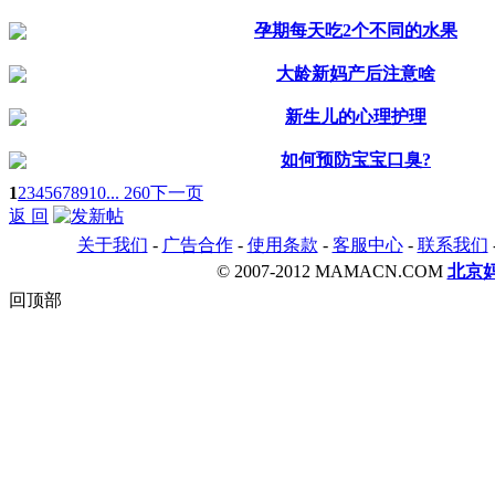
孕期每天吃2个不同的水果
大龄新妈产后注意啥
新生儿的心理护理
如何预防宝宝口臭?
1
2
3
4
5
6
7
8
9
10
... 260
下一页
返 回
关于我们
-
广告合作
-
使用条款
-
客服中心
-
联系我们
© 2007-2012 MAMACN.COM
北京
回顶部