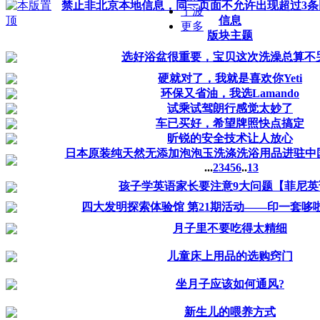
禁止非北京本地信息，同一页面不允许出现超过3条
宁波
信息
更多
版块主题
选好浴盆很重要，宝贝这次洗澡总算不
硬就对了，我就是喜欢你Yeti
环保又省油，我选Lamando
试乘试驾朗行感觉太妙了
车已买好，希望牌照快点搞定
昕锐的安全技术让人放心
日本原装纯天然无添加泡泡玉洗涤洗浴用品进驻中
...
2
3
4
5
6
..
13
孩子学英语家长要注意9大问题【菲尼英
四大发明探索体验馆 第21期活动——印一套哆
月子里不要吃得太精细
儿童床上用品的选购窍门
坐月子应该如何通风?
新生儿的喂养方式