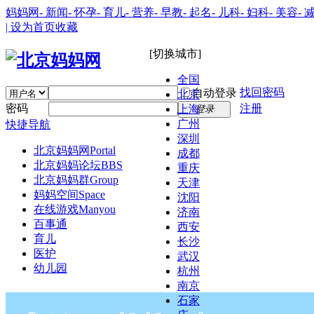
妈妈网
- 新闻
- 怀孕
- 育儿
- 营养
- 早教
- 起名
- 儿科
- 妇科
- 美容
- 
| 设为首页
收藏
[切换城市]
全国
找回密码
自动登录
北京
密码
注册
上海
登录
广州
快捷导航
深圳
北京妈妈网
Portal
成都
北京妈妈论坛
BBS
重庆
北京妈妈群
Group
天津
妈妈空间
Space
沈阳
在线游戏
Manyou
济南
百事通
西安
育儿
长沙
医护
武汉
幼儿园
杭州
南京
石家