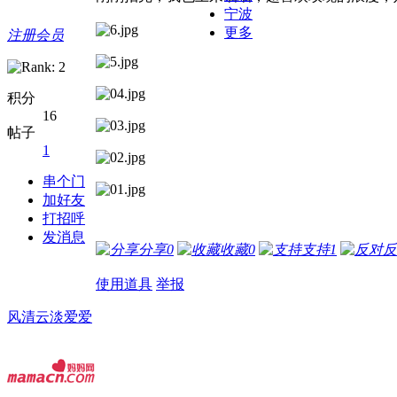
宁波
更多
注册会员
积分
16
帖子
1
串个门
加好友
打招呼
发消息
分享
0
收藏
0
支持
1
反
使用道具
举报
风清云淡爱爱