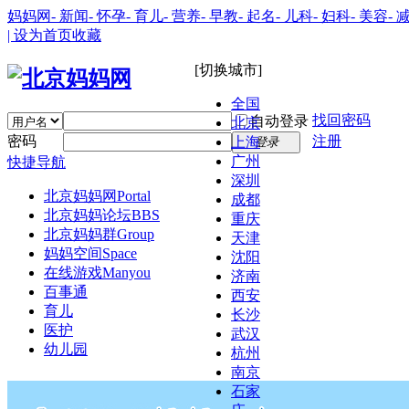
妈妈网
- 新闻
- 怀孕
- 育儿
- 营养
- 早教
- 起名
- 儿科
- 妇科
- 美容
- 
| 设为首页
收藏
[切换城市]
全国
找回密码
自动登录
北京
密码
注册
上海
登录
广州
快捷导航
深圳
北京妈妈网
Portal
成都
北京妈妈论坛
BBS
重庆
北京妈妈群
Group
天津
妈妈空间
Space
沈阳
在线游戏
Manyou
济南
百事通
西安
育儿
长沙
医护
武汉
幼儿园
杭州
南京
石家