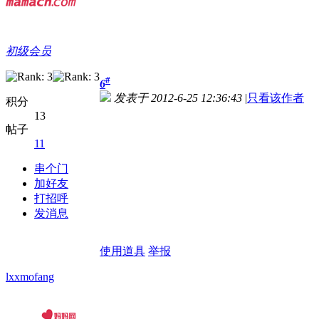
初级会员
#
6
发表于 2012-6-25 12:36:43
|
只看该作者
积分
13
帖子
11
串个门
加好友
打招呼
发消息
使用道具
举报
lxxmofang