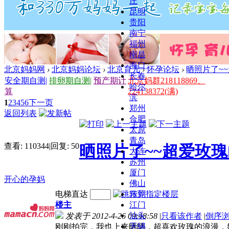
庄
昆明
贵阳
南宁
福州
南昌
海口
北京妈妈网
›
北京妈妈论坛
›
北京育儿
›
怀孕论坛
›
晒照片了~~
长春
安全期自测
|
排卵期自测
|
预产期计
北京妈群218118869、
哈尔
算
224138372(满)
滨
1
2
3
4
5
6
下一页
郑州
返回列表
合肥
太原
青岛
查看:
110344
|
回复:
50
晒照片了~~超爱玫瑰
大连
苏州
厦门
开心的孕妈
佛山
电梯直达
东莞
楼主
江门
汕头
发表于 2012-4-26 09:48:58
|
只看该作者
|
倒序
无锡
刚刚拍完，我也上来晒晒，超喜欢玫瑰的浪漫，姐