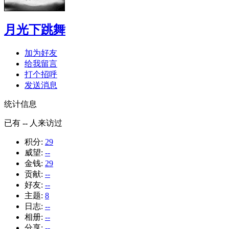
月光下跳舞
加为好友
给我留言
打个招呼
发送消息
统计信息
已有
--
人来访过
积分:
29
威望:
--
金钱:
29
贡献:
--
好友:
--
主题:
8
日志:
--
相册:
--
分享:
--