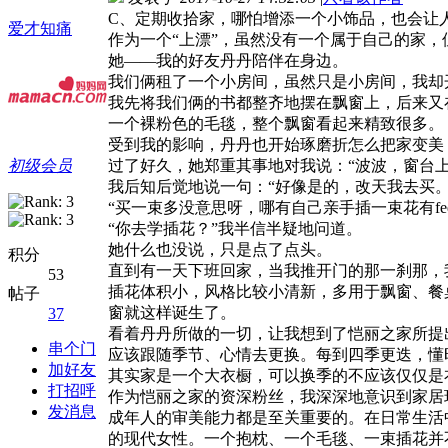
C、定期收拾家，哪怕增添一个小饰品，也会让
爱才知痛
作为一个“上漂”，虽然没有一个属于自己的家，
她——我的好友丹丹陪伴在身边。
我们俩租了一个小房间，虽然只是小房间，我却
我先将我们俩的书都整齐地摆在飘窗上，后来又
一个裸粉色的毛毯，整个飘窗看起来精致很多。
受到我的影响，丹丹也开始琢磨折怎么把家变美
初级会员
过了好久，她郑重其事地对我说：“波波，窗台上
我后知后觉地说一句：“好像是的，改天我去买。
“买一束多没意思呀，哪有自己亲手插一束花有fe
“你去学插花？”我半信半疑地问道。
她什么也没说，只是点了点头。
积分
直到有一天下班回家，当我推开门的那一刹那，
53
插花体积小，风格比较小清新，多用于飘窗、餐
帖子
窗就这样诞生了。
37
看着丹丹所做的一切，让我想到了恺丽之家所提
串个门
应该跟随季节、心情去更换。每到四季更迭，懂
加好友
其实家是一个大衣橱，可以换季的不应该仅仅是
打招呼
作为恺丽之家的资深粉丝，我深深地意识到家居
发消息
成年人的审美能力都是至关重要的。在日常生活
的现代女性。一个抱枕、一个毛毯、一束插花并