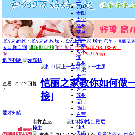
庄
昆明
贵阳
南宁
福州
南昌
海口
北京妈妈网
›
北京妈妈论坛
›
北京生活
›
家.房子.汽车
›
恺丽之
长春
安全期自测
|
排卵期自测
|
预产期计
北京妈群218118869、
哈尔
算
224138372(满)
滨
返回列表
郑州
合肥
太原
恺丽之家教你如何做
青岛
查看:
21517
|
回复:
大连
2
接]
苏州
厦门
佛山
爱才知痛
东莞
江门
电梯直达
汕头
楼主
无锡
发表于 2017-10-24 23:39:33
|
只看该作者
|
倒序