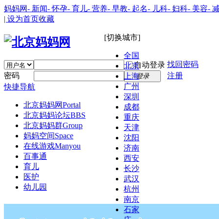
妈妈网
- 新闻
- 怀孕
- 育儿
- 营养
- 早教
- 起名
- 儿科
- 妇科
- 美容
- 
| 设为首页
收藏
[切换城市]
全国
找回密码
自动登录
北京
密码
注册
上海
登录
广州
快捷导航
深圳
北京妈妈网
Portal
成都
北京妈妈论坛
BBS
重庆
北京妈妈群
Group
天津
妈妈空间
Space
沈阳
在线游戏
Manyou
济南
百事通
西安
育儿
长沙
医护
武汉
幼儿园
杭州
南京
石家