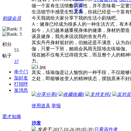
宁波
做一个富有生活情趣的女性，并不意味着一定要穿
更多
生活细节中感受生活之美，你就已经是一个富有
今天我就给大家分享下我的生活小剧场吧。
初级会员
A：健身已经成为很多人的一种生活方式，有木
如今，人们越来越重视身体的健康，身材的塑造
谈及健身，我先来说说我的舍友丹丹。
其实丹丹身材挺好的，但她还是不满意，认为自
积分
伽，只要一下班，她就会风雨无阻地去练瑜伽。
53
现在她不仅每天过得很充实，而且整个人的精神
帖子
力。
37
串个门
其实，练瑜伽是让人愉悦的一种手段，不仅能够
加好友
之处，即能够改变人的精神状态，摆脱原来不好
打招呼
发消息
分享
0
收藏
0
支持
2
反
使用道具
举报
爱才知痛
沙发
发表于 2017-10-26 09:05:39
|
只看该作者