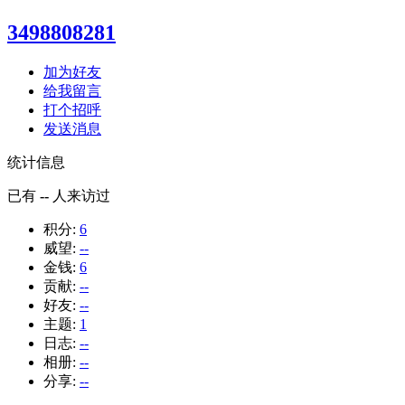
3498808281
加为好友
给我留言
打个招呼
发送消息
统计信息
已有
--
人来访过
积分:
6
威望:
--
金钱:
6
贡献:
--
好友:
--
主题:
1
日志:
--
相册:
--
分享:
--