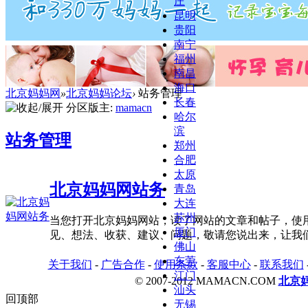
庄
昆明
贵阳
南宁
福州
南昌
海口
北京妈妈网
»
北京妈妈论坛
›
站务管理
长春
分区版主:
mamacn
哈尔
滨
站务管理
郑州
合肥
太原
北京妈妈网站务
青岛
大连
苏州
当您打开北京妈妈网站，读了网站的文章和帖子，使
厦门
见、想法、收获、建议、问题，敬请您说出来，让我
佛山
东莞
关于我们
-
广告合作
-
使用条款
-
客服中心
-
联系我们
江门
© 2007-2012 MAMACN.COM
北京
汕头
回顶部
无锡