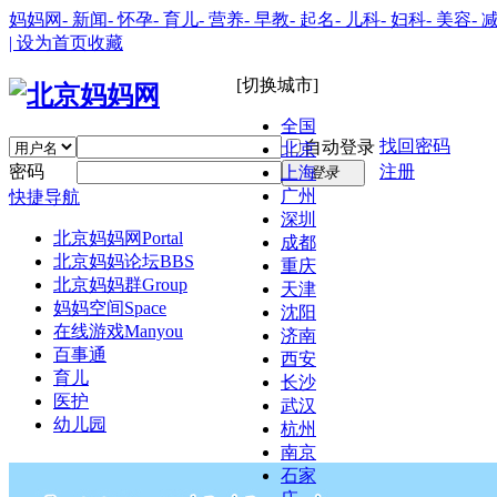
妈妈网
- 新闻
- 怀孕
- 育儿
- 营养
- 早教
- 起名
- 儿科
- 妇科
- 美容
- 
| 设为首页
收藏
[切换城市]
全国
找回密码
自动登录
北京
密码
注册
上海
登录
广州
快捷导航
深圳
北京妈妈网
Portal
成都
北京妈妈论坛
BBS
重庆
北京妈妈群
Group
天津
妈妈空间
Space
沈阳
在线游戏
Manyou
济南
百事通
西安
育儿
长沙
医护
武汉
幼儿园
杭州
南京
石家