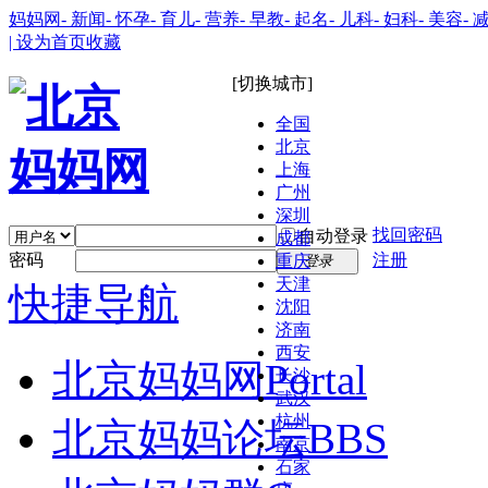
妈妈网
- 新闻
- 怀孕
- 育儿
- 营养
- 早教
- 起名
- 儿科
- 妇科
- 美容
- 
| 设为首页
收藏
[切换城市]
全国
北京
上海
广州
深圳
找回密码
自动登录
成都
密码
注册
重庆
登录
天津
快捷导航
沈阳
济南
西安
北京妈妈网
Portal
长沙
武汉
杭州
北京妈妈论坛
BBS
南京
石家