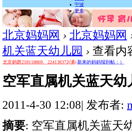
宁波
更多
北京妈妈网
›
北京妈妈网
机关蓝天幼儿园
›
查看内
北京妈群218118869、224138372(满)
新来的妈妈报到帖：）
空军直属机关蓝天幼
2011-4-30 12:08
|
发布者:
摘要
: 空军直属机关蓝天