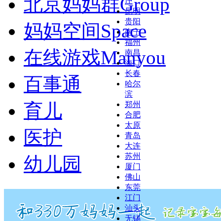
北京妈妈群
Group
庄
昆明
贵阳
妈妈空间
Space
南宁
福州
在线游戏
Manyou
南昌
海口
长春
百事通
哈尔
滨
育儿
郑州
合肥
太原
医护
青岛
大连
苏州
幼儿园
厦门
佛山
东莞
江门
汕头
无锡