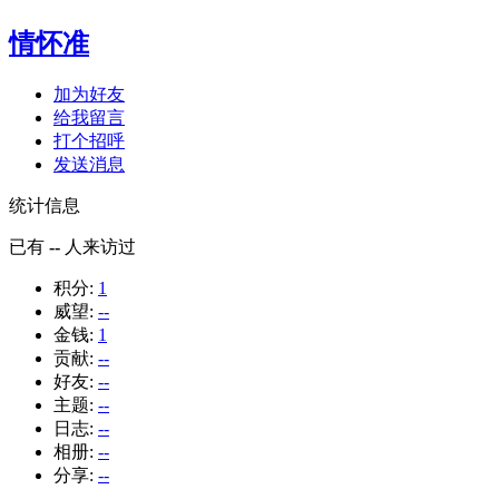
情怀准
加为好友
给我留言
打个招呼
发送消息
统计信息
已有
--
人来访过
积分:
1
威望:
--
金钱:
1
贡献:
--
好友:
--
主题:
--
日志:
--
相册:
--
分享:
--