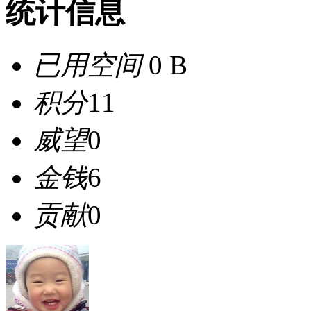
统计信息
已用空间
0 B
积分
11
威望
0
金钱
6
贡献
0