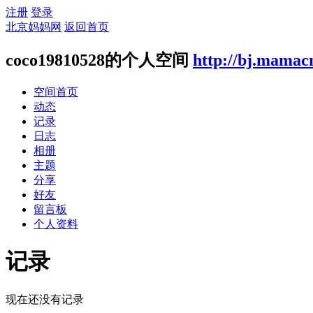
注册
登录
北京妈妈网
返回首页
coco19810528的个人空间
http://bj.mamac
空间首页
动态
记录
日志
相册
主题
分享
好友
留言板
个人资料
记录
现在还没有记录