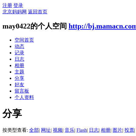
注册
登录
北京妈妈网
返回首页
may0422的个人空间
http://bj.mamacn.co
空间首页
动态
记录
日志
相册
主题
分享
好友
留言板
个人资料
分享
按类型查看:
全部
|
网址
|
视频
|
音乐
|
Flash
|
日志
|
相册
|
图片
|
投票
|