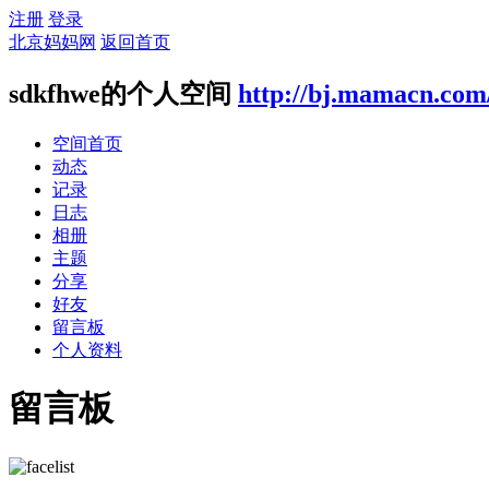
注册
登录
北京妈妈网
返回首页
sdkfhwe的个人空间
http://bj.mamacn.com
空间首页
动态
记录
日志
相册
主题
分享
好友
留言板
个人资料
留言板