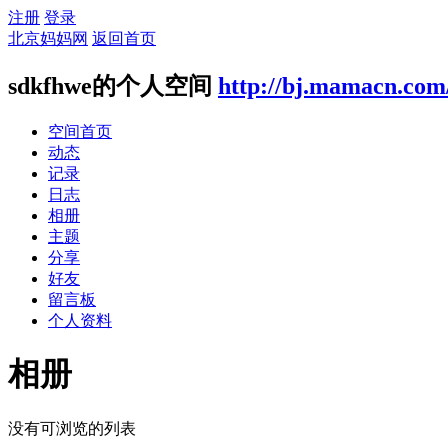
注册
登录
北京妈妈网
返回首页
sdkfhwe的个人空间
http://bj.mamacn.com
空间首页
动态
记录
日志
相册
主题
分享
好友
留言板
个人资料
相册
没有可浏览的列表