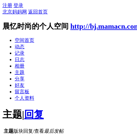
注册
登录
北京妈妈网
返回首页
晨忆时尚的个人空间
http://bj.mamacn.co
空间首页
动态
记录
日志
相册
主题
分享
好友
留言板
个人资料
主题
|
回复
主题
版块
回复/查看
最后发帖