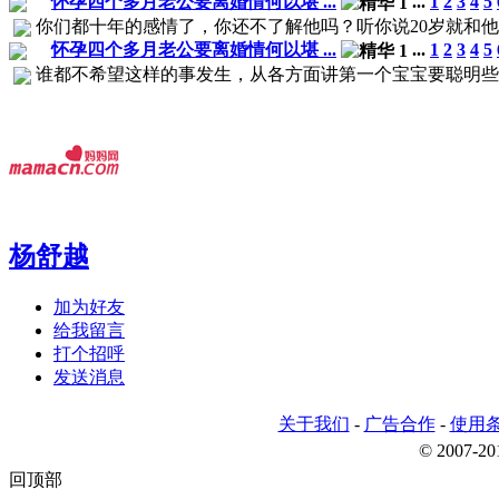
怀孕四个多月老公要离婚情何以堪 ...
...
1
2
3
4
5
你们都十年的感情了，你还不了解他吗？听你说20岁就和他认识
怀孕四个多月老公要离婚情何以堪 ...
...
1
2
3
4
5
谁都不希望这样的事发生，从各方面讲第一个宝宝要聪明些，
杨舒越
加为好友
给我留言
打个招呼
发送消息
关于我们
-
广告合作
-
使用
© 2007-
回顶部