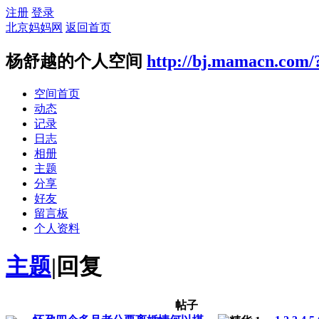
注册
登录
北京妈妈网
返回首页
杨舒越的个人空间
http://bj.mamacn.com/
空间首页
动态
记录
日志
相册
主题
分享
好友
留言板
个人资料
主题
|
回复
帖子