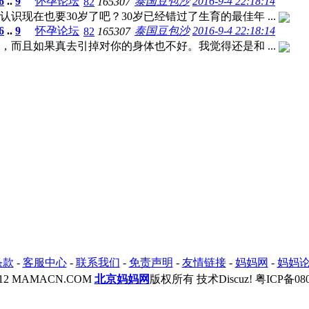
6
..
9
怀孕论坛
泰国豆包沙
2016-9-4 22:18:14
82
165307
现在也要30岁了吧？30岁已经错过了生育的最佳年 ...
6
..
9
怀孕论坛
泰国豆包沙
2016-9-4 22:18:14
82
165307
而且如果真去引掉对你的身体也不好。我觉得还是和 ...
条款
-
客服中心
-
联系我们
-
免责声明
-
友情链接
-
妈妈网
-
妈妈
2012 MAMACN.COM
北京妈妈网
版权所有 技术Discuz!
粤ICP备080