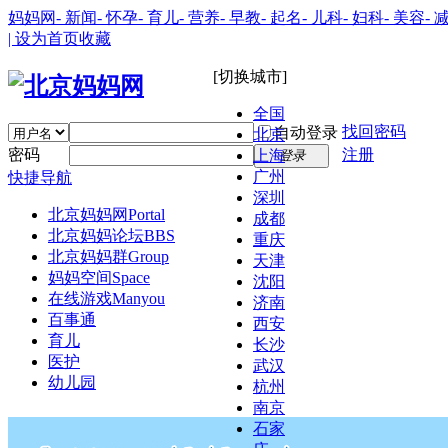
妈妈网
- 新闻
- 怀孕
- 育儿
- 营养
- 早教
- 起名
- 儿科
- 妇科
- 美容
- 
| 设为首页
收藏
[切换城市]
全国
找回密码
自动登录
北京
密码
注册
上海
登录
广州
快捷导航
深圳
北京妈妈网
Portal
成都
北京妈妈论坛
BBS
重庆
北京妈妈群
Group
天津
妈妈空间
Space
沈阳
在线游戏
Manyou
济南
百事通
西安
育儿
长沙
医护
武汉
幼儿园
杭州
南京
石家