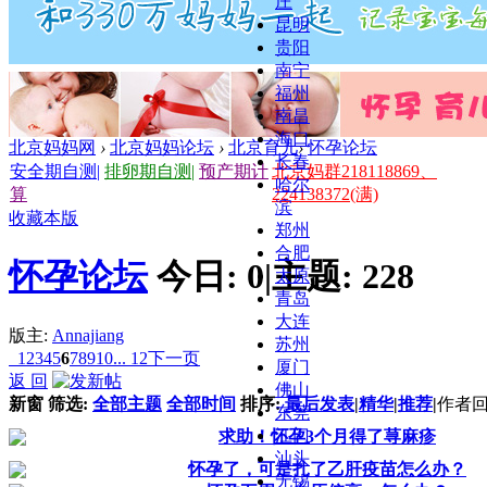
庄
昆明
贵阳
南宁
福州
南昌
海口
北京妈妈网
›
北京妈妈论坛
›
北京育儿
›
怀孕论坛
长春
安全期自测
|
排卵期自测
|
预产期计
北京妈群218118869、
哈尔
算
224138372(满)
滨
收藏本版
郑州
合肥
怀孕论坛
今日:
0
|
主题:
228
太原
青岛
大连
版主:
Annajiang
苏州
1
2
3
4
5
6
7
8
9
10
... 12
下一页
厦门
返 回
佛山
新窗
筛选:
全部主题
全部时间
排序:
最后发表
|
精华
|
推荐
|
作者
回
东莞
江门
求助！怀孕3个月得了荨麻疹
汕头
怀孕了，可是扎了乙肝疫苗怎么办？
无锡