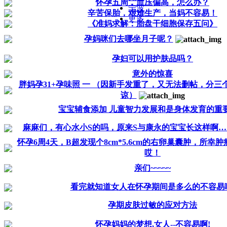
怀孕五周，血压偏高，怎么办？
宁波
辛苦保胎，艰难生产，当妈不容易！
更多
《准妈求解：胎盘干细胞保存五问》
孕妈咪们去哪坐月子呢？
孕妇可以用护肤品吗？
意外的惊喜
胖妈孕31+孕味照 一 （因新手发重了，又无法删帖，分三
谅）
宝宝辅食添加 儿童智力发展和是身体发育的重
麻麻们，有心水小S的吗，原来S与康永的宝宝长这样啊…
怀孕6周4天，B超发现个8cm*5.6cm的右卵巢囊肿，所幸
哎！
亲们~~~~~
看完就知道女人在怀孕期间是多么的不容易
孕期皮肤过敏的应对方法
怀孕妈妈的梦想,女人--不容易啊!