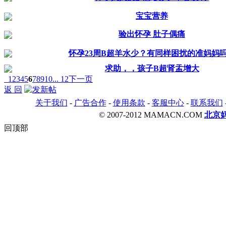
宝宝营养
验出怀孕 肚子偶痛
怀孕23周B超羊水少？有同样困扰的准妈妈
求助，，孩子B超肾盂增大
1
2
3
4
5
6
7
8
9
10
... 12
下一页
返 回
关于我们
-
广告合作
-
使用条款
-
客服中心
-
联系我们
© 2007-2012 MAMACN.COM
北京
回顶部