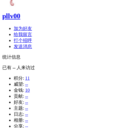
pllv00
加为好友
给我留言
打个招呼
发送消息
统计信息
已有
--
人来访过
积分:
11
威望:
--
金钱:
10
贡献:
--
好友:
--
主题:
--
日志:
--
相册:
--
分享:
--